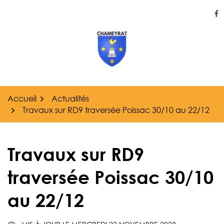
Gestion des traceurs
Aller
au
Li
contenu
Accueil
Actualités
Travaux sur RD9 traversée Poissac 30/10 au 22/12
Travaux sur RD9
traversée Poissac 30/10
au 22/12