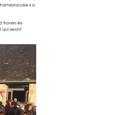
a Chameyracoise » a
 travers les
 qui seront