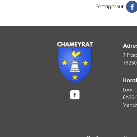
Partager sur
Adre
7 Plac
19330
Horai
Lundi,
8h30-
Lien vers le compte Faceboo
Vendr