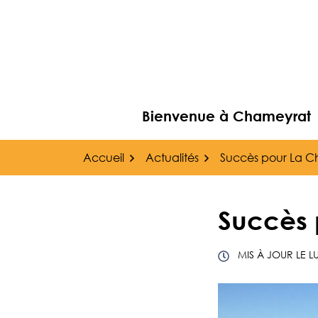
Gestion des traceurs
Aller
au
contenu
Bienvenue à Chameyrat
Accueil
Actualités
Succès pour La C
Succès 
MIS À JOUR LE
L