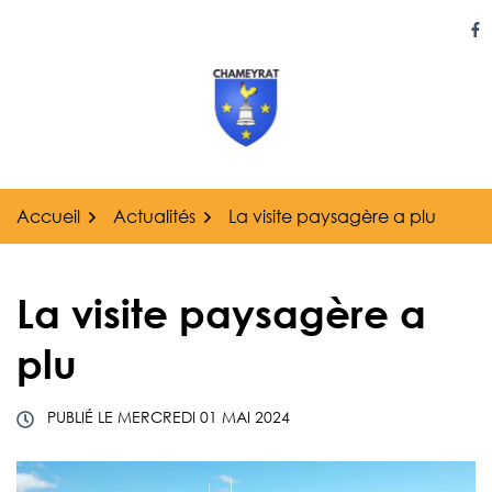
Gestion des traceurs
Aller
au
Li
contenu
Accueil
Actualités
La visite paysagère a plu
La visite paysagère a
plu
PUBLIÉ LE
MERCREDI 01 MAI 2024