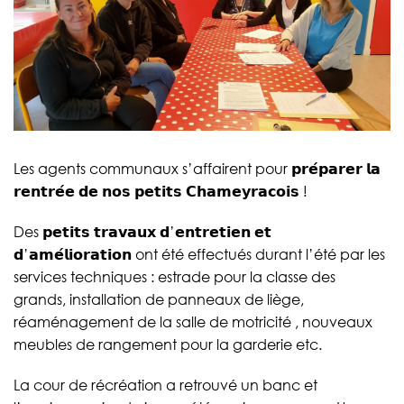
Les agents communaux s’affairent pour 𝗽𝗿𝗲́𝗽𝗮𝗿𝗲𝗿 𝗹𝗮
𝗿𝗲𝗻𝘁𝗿𝗲́𝗲 𝗱𝗲 𝗻𝗼𝘀 𝗽𝗲𝘁𝗶𝘁𝘀 𝗖𝗵𝗮𝗺𝗲𝘆𝗿𝗮𝗰𝗼𝗶𝘀 !
Des 𝗽𝗲𝘁𝗶𝘁𝘀 𝘁𝗿𝗮𝘃𝗮𝘂𝘅 𝗱’𝗲𝗻𝘁𝗿𝗲𝘁𝗶𝗲𝗻 𝗲𝘁
𝗱’𝗮𝗺𝗲́𝗹𝗶𝗼𝗿𝗮𝘁𝗶𝗼𝗻 ont été effectués durant l’été par les
services techniques : estrade pour la classe des
grands, installation de panneaux de liège,
réaménagement de la salle de motricité , nouveaux
meubles de rangement pour la garderie etc.
La cour de récréation a retrouvé un banc et