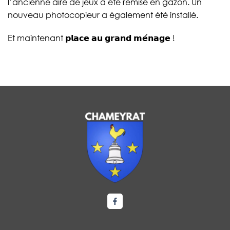
l’ancienne aire de jeux a été remise en gazon. Un
nouveau photocopieur a également été installé.
Et maintenant 𝗽𝗹𝗮𝗰𝗲 𝗮𝘂 𝗴𝗿𝗮𝗻𝗱 𝗺𝗲́𝗻𝗮𝗴𝗲 !
Lien vers le compte Facebook