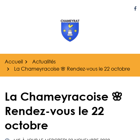
Gestion des traceurs
Aller
au
Li
contenu
Accueil
Actualités
La Chameyracoise 🌸 Rendez-vous le 22 octobre
La Chameyracoise 🌸
Rendez-vous le 22
octobre