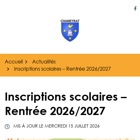
Gestion des traceurs
Aller
au
Li
contenu
Accueil
Actualités
Inscriptions scolaires – Rentrée 2026/2027
Inscriptions scolaires –
Rentrée 2026/2027
MIS À JOUR LE
MERCREDI 15 JUILLET 2026