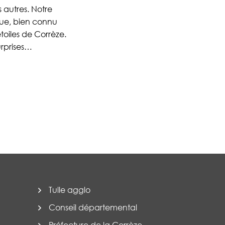
 autres. Notre
que, bien connu
toiles de Corrèze.
urprises…
Tulle agglo
Conseil départemental