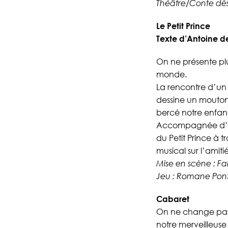
Théâtre/Conte dès 5
Le Petit Prince
Texte d’Antoine d
On ne présente plu
monde.
La rencontre d’un 
dessine un mouton
bercé notre enfanc
Accompagnée d’un 
du Petit Prince à 
musical sur l’amiti
Mise en scène : Fa
Jeu : Romane Pon
Cabaret
On ne change pas 
notre merveilleuse 