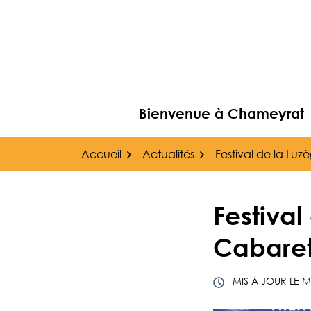
Gestion des traceurs
Aller
au
contenu
Bienvenue à Chameyrat
Accueil
Actualités
Festival de la Luz
Festival
Cabare
MIS À JOUR LE
M