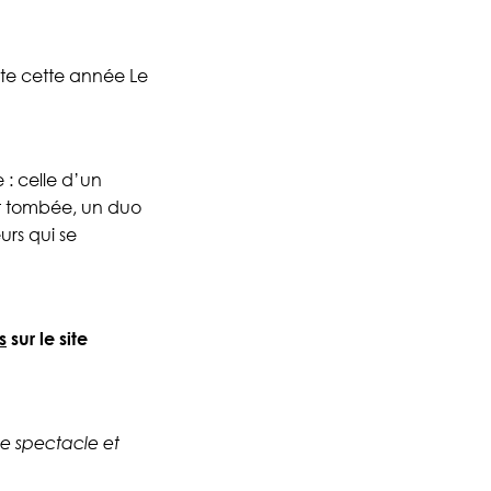
ute cette année Le
e : celle d’un
it tombée, un duo
rs qui se
s
sur le site
le spectacle et