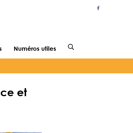
Lien vers le com
s
Numéros utiles
Afficher la recherche
nce et