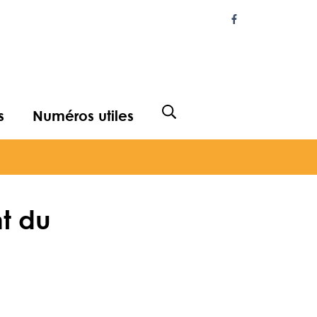
Lien vers le com
s
Numéros utiles
Afficher la recherche
nt du