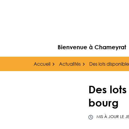
Gestion des traceurs
Aller
au
contenu
Bienvenue à Chameyrat
Accueil
Actualités
Des lots disponibl
Des lots
bourg
MIS À JOUR LE
J