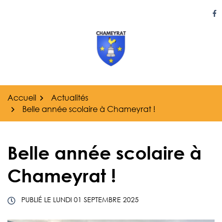
Gestion des traceurs
Aller
au
Li
contenu
Accueil
Actualités
Belle année scolaire à Chameyrat !
Belle année scolaire à
Chameyrat !
PUBLIÉ LE
LUNDI 01 SEPTEMBRE 2025