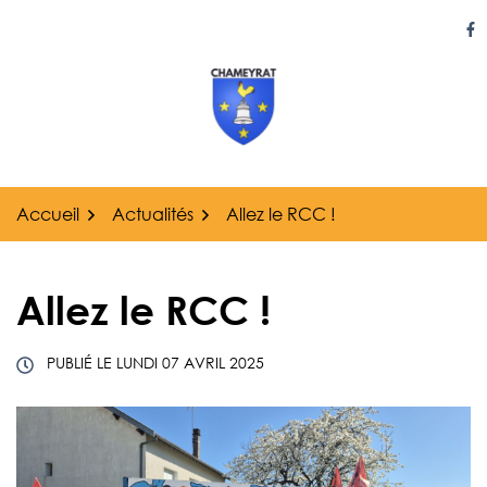
Gestion des traceurs
Aller
au
Li
contenu
Accueil
Actualités
Allez le RCC !
Allez le RCC !
PUBLIÉ LE
LUNDI 07 AVRIL 2025