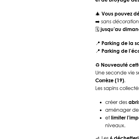
🎄
Vous pouvez dé
➡️
sans décoration e
🗓
jusqu’au dimanc
📍
Parking de la s
📍
Parking de l’éc
♻️
Nouveauté cett
Une seconde vie s
Corrèze (19)
.
Les sapins collectés
créer des
abri
aménager de
et
limiter l’i
niveaux.
🚮 Les
6 déchetterie