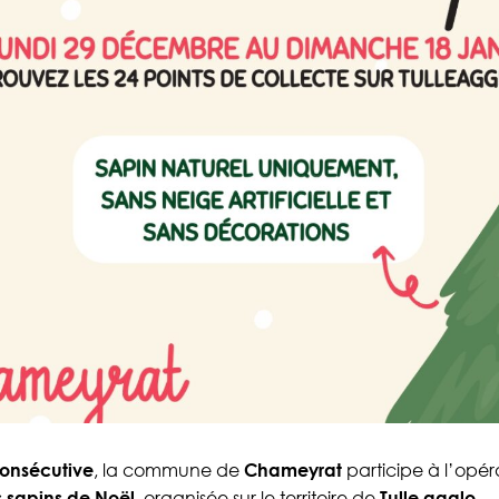
onsécutive
, la commune de
Chameyrat
participe à l’opé
 sapins de Noël
, organisée sur le territoire de
Tulle agglo
.