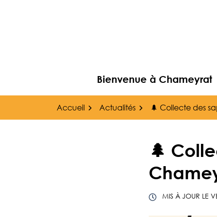
Gestion des traceurs
Aller
au
contenu
Bienvenue à Chameyrat
Accueil
Actualités
🌲 Collecte des s
🌲 Coll
Chamey
MIS À JOUR LE
V