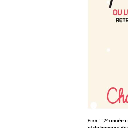
Pour la
7ᵉ année c
et de broyage des