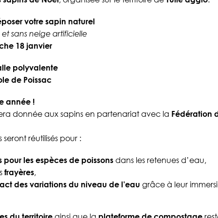
poser votre sapin naturel
t sans neige artificielle
he 18 janvier
alle polyvalente
ole de Poissac
e année !
era donnée aux sapins en partenariat avec la
Fédération 
 seront réutilisés pour :
s pour les espèces de poissons
dans les retenues d’eau,
s
frayères
,
mpact des variations du niveau de l’eau
grâce à leur immersi
s du territoire
ainsi que la
plateforme de compostage
res