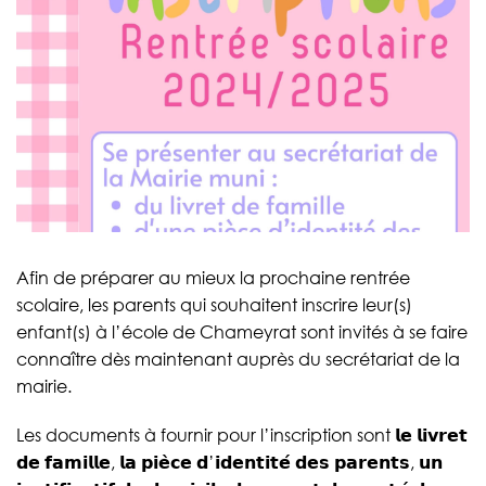
Afin de préparer au mieux la prochaine rentrée
scolaire, les parents qui souhaitent inscrire leur(s)
enfant(s) à l’école de Chameyrat sont invités à se faire
connaître dès maintenant auprès du secrétariat de la
mairie.
Les documents à fournir pour l’inscription sont 𝗹𝗲 𝗹𝗶𝘃𝗿𝗲𝘁
𝗱𝗲 𝗳𝗮𝗺𝗶𝗹𝗹𝗲, 𝗹𝗮 𝗽𝗶𝗲̀𝗰𝗲 𝗱’𝗶𝗱𝗲𝗻𝘁𝗶𝘁𝗲́ 𝗱𝗲𝘀 𝗽𝗮𝗿𝗲𝗻𝘁𝘀, 𝘂𝗻