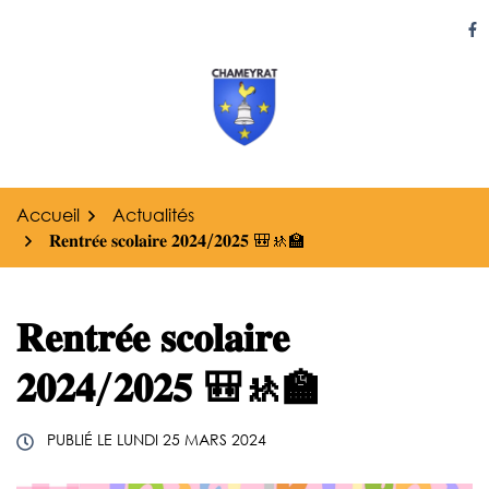
Gestion des traceurs
Aller
au
Li
contenu
Accueil
Actualités
𝐑𝐞𝐧𝐭𝐫𝐞́𝐞 𝐬𝐜𝐨𝐥𝐚𝐢𝐫𝐞 𝟐𝟎𝟐𝟒/𝟐𝟎𝟐𝟓 🎒🚸🏫
𝐑𝐞𝐧𝐭𝐫𝐞́𝐞 𝐬𝐜𝐨𝐥𝐚𝐢𝐫𝐞
𝟐𝟎𝟐𝟒/𝟐𝟎𝟐𝟓 🎒🚸🏫
PUBLIÉ LE
LUNDI 25 MARS 2024