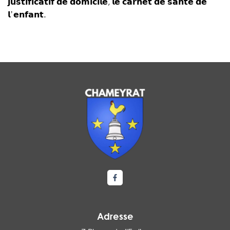
𝗷𝘂𝘀𝘁𝗶𝗳𝗶𝗰𝗮𝘁𝗶𝗳 𝗱𝗲 𝗱𝗼𝗺𝗶𝗰𝗶𝗹𝗲, 𝗹𝗲 𝗰𝗮𝗿𝗻𝗲𝘁 𝗱𝗲 𝘀𝗮𝗻𝘁𝗲́ 𝗱𝗲
𝗹’𝗲𝗻𝗳𝗮𝗻𝘁.
Lien vers le compte Facebook
Adresse